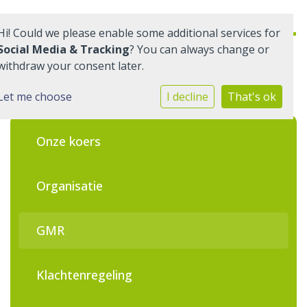
Hi! Could we please enable some additional services for
Social Media & Tracking
? You can always change or
withdraw your consent later.
Over ons
Let me choose
I decline
That's ok
Onze scholen
Onze koers
Onderwijs
Organisatie
Opvang
GMR
Werken bij Quadraten
Contact
Klachtenregeling