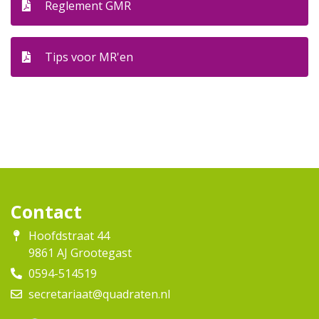
Reglement GMR
Tips voor MR'en
Contact
Hoofdstraat 44
9861 AJ Grootegast
0594-514519
secretariaat@quadraten.nl